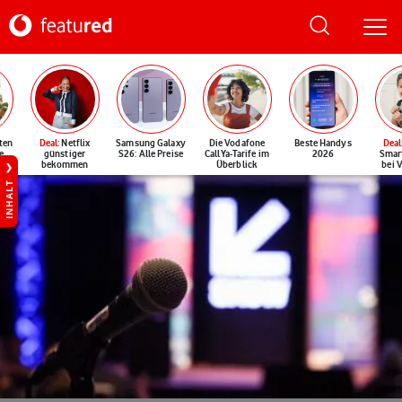
ten
Deal
: Netflix
Samsung Galaxy
Die Vodafone
Beste Handys
Deal
e
günstiger
S26: Alle Preise
CallYa-Tarife im
2026
Smar
bekommen
Überblick
bei 
INHALT