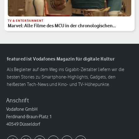
TV & ENTERTAINMENT
Marvel: Alle Filme des MCU in der chronologischen
Reihenfolge
featured ist Vodafones Magazin für digitale Kultur
Als Begleiter auf dem Weg ins Gigabit-Zeitalter liefern wir die
besten Stories zu Smartphone-Highlights, Gadgets, den
heißesten Tech-News und Kino- und TV-Höhepunkte.
Anschrift
Vodafone GmbH
Ferdinand-Braun-Platz 1
40549 Düsseldorf