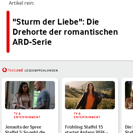
Artikel rein:
"Sturm der Liebe": Die
Drehorte der romantischen
ARD-Serie
red
featu
LESEEMPFEHLUNGEN
TV &
TV &
ENTERTAINMENT
ENTERTAINMENT
Jenseits der Spree
Frühling: Staffel 15
Die
Staffel 5: So geht die
startet Anfang 2026 –
Staf