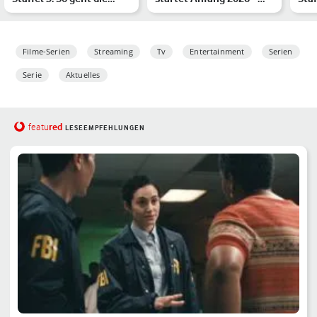
Krimiserie weiter
das erwartet Dich
das
Filme-Serien
Streaming
Tv
Entertainment
Serien
Serie
Aktuelles
red
featu
LESEEMPFEHLUNGEN