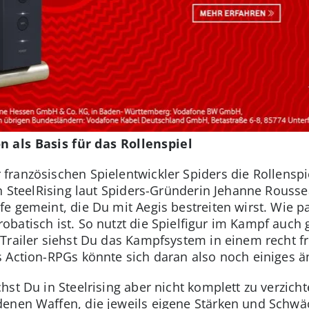
 als Basis für das Rollenspiel
 französischen Spielentwickler Spiders die Rollensp
in SteelRising laut Spiders-Gründerin Jehanne Rouss
e gemeint, die Du mit Aegis bestreiten wirst. Wie 
batisch ist. So nutzt die Spielfigur im Kampf auch 
Trailer siehst Du das Kampfsystem in einem recht 
es Action-RPGs könnte sich daran also noch einiges ä
st Du in Steelrising aber nicht komplett zu verzicht
denen Waffen, die jeweils eigene Stärken und Schw