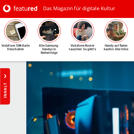
Das Magazin für digitale Kultur
Vodafone: SIM-Karte
Alle Samsung-
Vodafone-Router
Handy auf Raten
freischalten
Handys in
tauschen: So geht's
kaufen: Alle Infos
Reihenfolge
INHALT