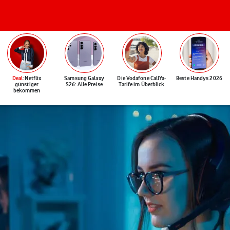
Deal
: Netflix
Samsung Galaxy
Die Vodafone CallYa-
Beste Handys 2026
günstiger
S26: Alle Preise
Tarife im Überblick
bekommen