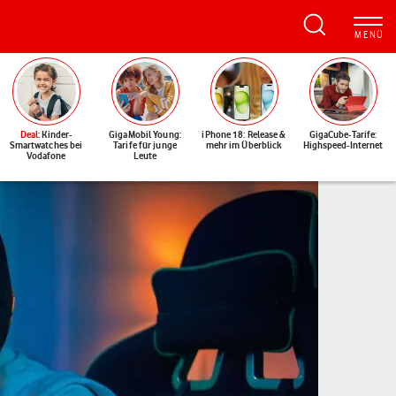
Deal
: Kinder-
GigaMobil Young:
iPhone 18: Release &
GigaCube-Tarife:
Smartwatches bei
Tarife für junge
mehr im Überblick
Highspeed-Internet
Vodafone
Leute