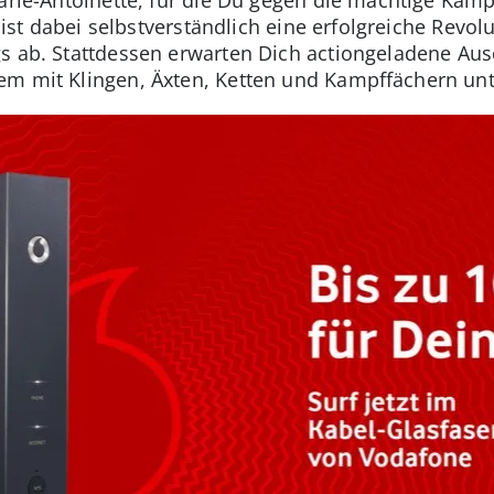
 ist dabei selbstverständlich eine erfolgreiche Revolu
gs ab. Stattdessen erwarten Dich actiongeladene Au
m mit Klingen, Äxten, Ketten und Kampffächern unte