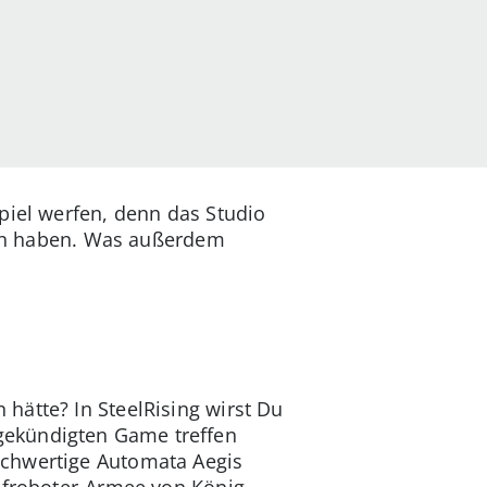
piel werfen, denn das Studio
sten haben. Was außerdem
hätte? In SteelRising wirst Du
gekündigten Game treffen
ochwertige Automata Aegis
mpfroboter-Armee von König