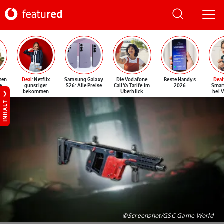
ten
Deal
: Netflix
Samsung Galaxy
Die Vodafone
Beste Handys
Deal
e
günstiger
S26: Alle Preise
CallYa-Tarife im
2026
Smar
bekommen
Überblick
bei 
INHALT
©Screenshot/GSC Game World