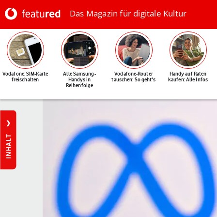
Das Magazin für digitale Kultur
Vodafone: SIM-Karte
Alle Samsung-
Vodafone-Router
Handy auf Raten
freischalten
Handys in
tauschen: So geht's
kaufen: Alle Infos
Reihenfolge
INHALT