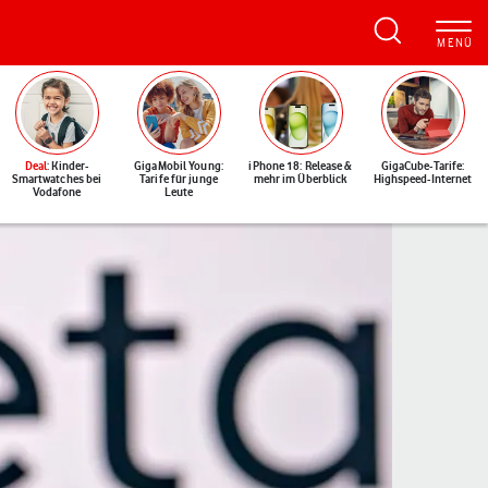
Deal
: Kinder-
GigaMobil Young:
iPhone 18: Release &
GigaCube-Tarife:
Smartwatches bei
Tarife für junge
mehr im Überblick
Highspeed-Internet
Vodafone
Leute