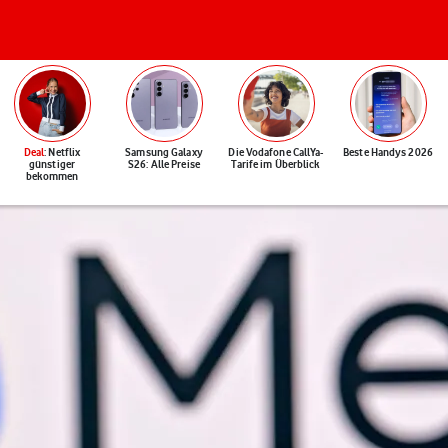
Deal
: Netflix
Samsung Galaxy
Die Vodafone CallYa-
Beste Handys 2026
günstiger
S26: Alle Preise
Tarife im Überblick
bekommen