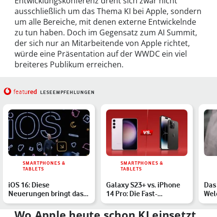
Entwicklungskonferenz dreht sich zwar nicht
ausschließlich um das Thema KI bei Apple, sondern
um alle Bereiche, mit denen externe Entwickelnde
zu tun haben. Doch im Gegensatz zum AI Summit,
der sich nur an Mitarbeitende von Apple richtet,
würde eine Präsentation auf der WWDC ein viel
breiteres Publikum erreichen.
red
featu
LESEEMPFEHLUNGEN
SMARTPHONES &
SMARTPHONES &
TABLETS
TABLETS
iOS 16: Diese
Galaxy S23+ vs. iPhone
Das
Neuerungen bringt das
14 Pro: Die Fast-
Welc
Update auf Dein iPhone
Flaggschiffe im
Top
Vergleich
Wo Apple heute schon KI einsetzt