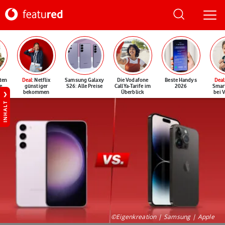
ten
Deal
: Netflix
Samsung Galaxy
Die Vodafone
Beste Handys
Deal
e
günstiger
S26: Alle Preise
CallYa-Tarife im
2026
Smar
bekommen
Überblick
bei 
INHALT
©Eigenkreation | Samsung | Apple