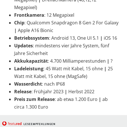
Megapixel)
Frontkamera
: 12 Megapixel
Chip
: Qualcomm Snapdragon 8 Gen 2 For Galaxy
|
Apple A16 Bionic
Betriebssystem
: Android 13, One UI 5.1
|
iOS 16
Updates
: mindestens vier Jahre System, fünf
Jahre Sicherheit
Akkukapazität
: 4.700 Milliamperestunden
|
?
Ladeleistung
: 45 Watt mit Kabel, 15 ohne
|
25
Watt mit Kabel, 15 ohne (MagSafe)
Wasserdicht
: nach IP68
Release
: Frühjahr 2023
|
Herbst 2022
Preis zum Release
: ab etwa 1.200 Euro
|
ab
circa 1.300 Euro
red
featu
LESEEMPFEHLUNGEN