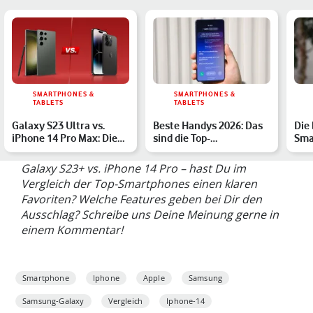
SMARTPHONES &
SMARTPHONES &
TABLETS
TABLETS
Galaxy S23 Ultra vs.
Beste Handys 2026: Das
Die
iPhone 14 Pro Max: Die
sind die Top-
Sma
beiden Flaggschiffe i…
Smartphones des Jahres
Ges
Galaxy S23+ vs. iPhone 14 Pro – hast Du im
Vergleich der Top-Smartphones einen klaren
Favoriten? Welche Features geben bei Dir den
Ausschlag? Schreibe uns Deine Meinung gerne in
einem Kommentar!
Smartphone
Iphone
Apple
Samsung
Samsung-Galaxy
Vergleich
Iphone-14