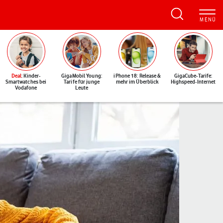
Deal
: Kinder-
GigaMobil Young:
iPhone 18: Release &
GigaCube-Tarife:
Smartwatches bei
Tarife für junge
mehr im Überblick
Highspeed-Internet
Vodafone
Leute