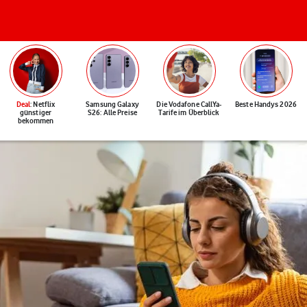
Deal
: Netflix
Samsung Galaxy
Die Vodafone CallYa-
Beste Handys 2026
günstiger
S26: Alle Preise
Tarife im Überblick
bekommen