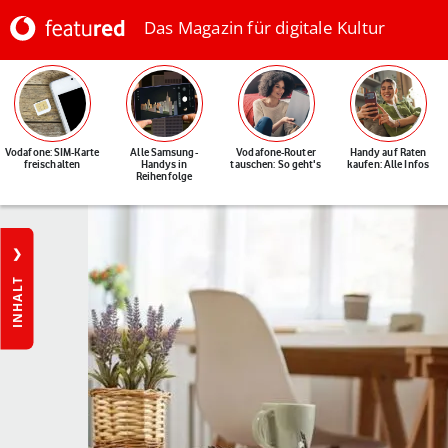
Das Magazin für digitale Kultur
Vodafone: SIM-Karte
Alle Samsung-
Vodafone-Router
Handy auf Raten
freischalten
Handys in
tauschen: So geht's
kaufen: Alle Infos
Reihenfolge
INHALT