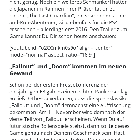
nicht genug. Noch ein weiteres Schmankerl hatten
die Japaner im Rahmen ihrer Präsentation zu
bieten: „The Last Guardian“, ein spannendes Jump-
and-Run-Abenteuer, wird ebenfalls für die PS4
erscheinen – allerdings erst 2016. Den Trailer zum
Game kannst Du Dir schon heute anschauen:
[youtube id="o2CCmkm0s9o" align="center"
mode="normal" aspect_ratio="16:9"]
„Fallout“ und „Doom“ kommen im neuen
Gewand
Schon bei der ersten Pressekonferenz der
diesjährigen E3 gab es einen echten Paukenschlag.
So ließ Bethesda verlauten, dass die Spieleklassiker
„Fallout“ und „Doom“ demnächst eine Auffrischung
bekommen. Am 11. November wird demnach der
vierte Teil von „Fallout“ erscheinen. Wenn Du auf
futuristische Rollenspiele stehst, dann sollte dieses
Game genau nach Deinem Geschmack sein. Hast
Du bereits die bisherigen Teile in Deinem Regal