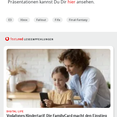
Präsentationen kannst Du Dir
hier
ansehen.
E3
Xbox
Fallout
Fifa
Final-Fantasy
red
featu
LESEEMPFEHLUNGEN
DIGITAL LIFE
Vodafones Kindertarif: Die FamilyCard macht den Einstieg