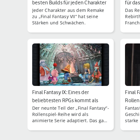
besten Builds für jeden Charakter
für da
Jeder Charakter aus dem Remake
Das Re
zu „Final Fantasy VII“ hat seine
Rebirt
Stärken und Schwächen.
Franch
Grafik
Kampf-
Final Fantasy IX: Eines der
Final 
beliebtesten RPGs kommt als
Rollen
Der neunte Teil der „Final Fantasy“-
Fantas
Serie
Rollenspiel-Reihe wird als
Geschi
animierte Serie adaptiert. Das gab
starke
der Entwickler Square Enix
Rollen
bekannt.
erfind