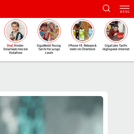
Deal
: Kinder-
GigaMobil Young:
iPhone 18: Release &
GigaCube-Tarife:
Smartwatches bei
Tarife für junge
mehr im Überblick
Highspeed-Internet
Vodafone
Leute