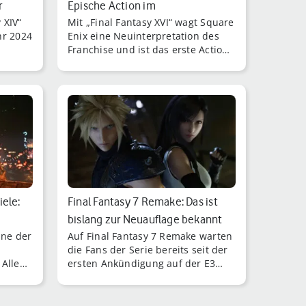
r
Epische Action im
 XIV“
Mit „Final Fantasy XVI“ wagt Square
wunderschönen V…
ahr 2024
Enix eine Neuinterpretation des
Franchise und ist das erste Action-
RPG unter den Haupttiteln der
„Final Fantasy“-Reihe.
iele:
Final Fantasy 7 Remake: Das ist
bislang zur Neuauflage bekannt
ine der
Auf Final Fantasy 7 Remake warten
die Fans der Serie bereits seit der
 Alle
ersten Ankündigung auf der E3
jeden
2015.