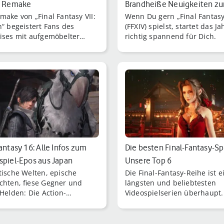
s Remake
Brandheiße Neuigkeiten zu
make von „Final Fantasy VII:
Wenn Du gern „Final Fantasy
Erweite…
h“ begeistert Fans des
(FFXIV) spielst, startet das J
ises mit aufgemöbelter
richtig spannend für Dich.
 und einem verbesserten
 und Erkundungssystem.
Fantasy 16: Alle Infos zum
Die besten Final-Fantasy-Sp
spiel-Epos aus Japan
Unsere Top 6
tische Welten, epische
Die Final-Fantasy-Reihe ist e
chten, fiese Gegner und
längsten und beliebtesten
 Helden: Die Action-
Videospielserien überhaupt.
spiel-Reihe "Final Fantasy"
Teile lassen das Herz eines 
et sich mit jedem Teil neu.
JRPG-Fans höher schlagen.