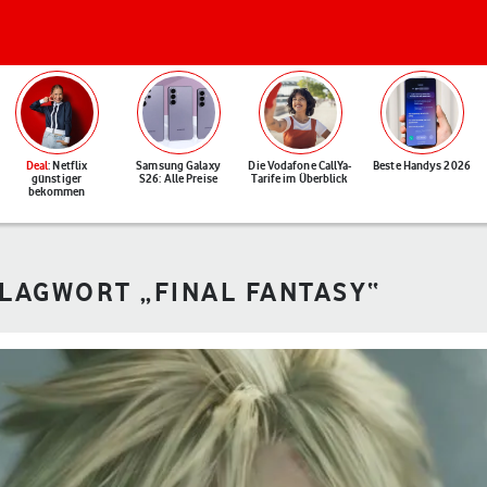
Deal
: Netflix
Samsung Galaxy
Die Vodafone CallYa-
Beste Handys 2026
günstiger
S26: Alle Preise
Tarife im Überblick
bekommen
HLAGWORT „FINAL FANTASY“