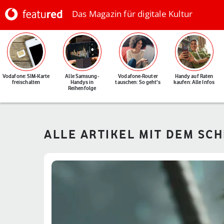
Das Magazin für digitale Kultur
Vodafone: SIM-Karte
Alle Samsung-
Vodafone-Router
Handy auf Raten
freischalten
Handys in
tauschen: So geht's
kaufen: Alle Infos
Reihenfolge
ALLE ARTIKEL MIT DEM SC