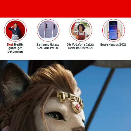
Deal
: Netflix
Samsung Galaxy
Die Vodafone CallYa-
Beste Handys 2026
günstiger
S26: Alle Preise
Tarife im Überblick
bekommen