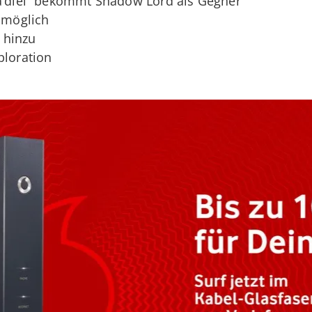
na’diel“ bekommt Shadow Lord als Gegner
n möglich
 hinzu
ploration