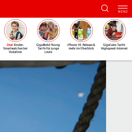
Deal
: Kinder-
GigaMobil Young:
iPhone 18: Release &
GigaCube-Tarife:
Smartwatches bei
Tarife für junge
mehr im Überblick
Highspeed-Internet
Vodafone
Leute