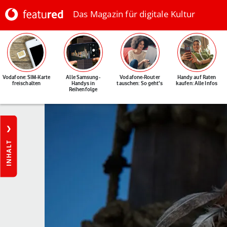
Das Magazin für digitale Kultur
Vodafone: SIM-Karte
Alle Samsung-
Vodafone-Router
Handy auf Raten
freischalten
Handys in
tauschen: So geht's
kaufen: Alle Infos
Reihenfolge
INHALT