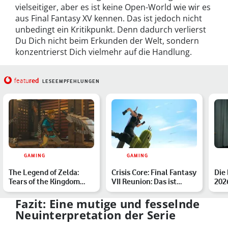
vielseitiger, aber es ist keine Open-World wie wir es
aus Final Fantasy XV kennen. Das ist jedoch nicht
unbedingt ein Kritikpunkt. Denn dadurch verlierst
Du Dich nicht beim Erkunden der Welt, sondern
konzentrierst Dich vielmehr auf die Handlung.
red
featu
LESEEMPFEHLUNGEN
GAMING
GAMING
The Legend of Zelda:
Crisis Core: Final Fantasy
Die
Tears of the Kingdom
VII Reunion: Das ist
2026
&shy; Spielekritik: Wen…
bereits bekannt
High
bes
Fazit: Eine mutige und fesselnde
Neuinterpretation der Serie