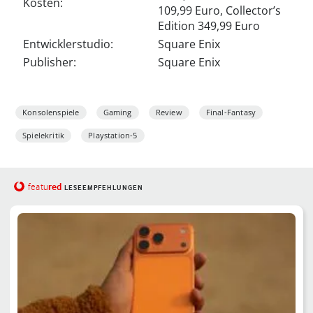
Kosten:
109,99 Euro, Collector’s
Edition 349,99 Euro
Entwicklerstudio:
Square Enix
Publisher:
Square Enix
Konsolenspiele
Gaming
Review
Final-Fantasy
Spielekritik
Playstation-5
red
featu
LESEEMPFEHLUNGEN