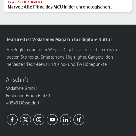
TV & ENTERTAINMENT
Marvel: Alle Filme des MCU in der chronologischen
Reihenfolge
featured ist Vodafones Magazin für digitale Kultur
Als Begleiter auf dem Weg ins Gigabit-Zeitalter liefern wir die
besten Stories zu Smartphone-Highlights, Gadgets, den
heißesten Tech-News und Kino- und TV-Höhepunkte.
Anschrift
Vodafone GmbH
Ferdinand-Braun-Platz 1
40549 Düsseldorf