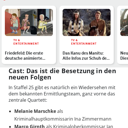
TV &
TV &
ENTERTAINMENT
ENTERTAINMENT
Friedefeld: Die erste
Das Kanu des Manitu:
Neu
deutsche animierte
Alle Infos zur Schuh des
Die
Sitcom-Serie – Handlung,
Manitu-Fortsetzung …
erw
…
Cast: Das ist die Besetzung in den
neuen Folgen
In Staffel 25 gibt es natürlich ein Wiedersehen mit
dem bekannten Ermittlungsteam, ganz vorne das
zentrale Quartett:
Melanie Marschke
als
Kriminalhauptkommissarin Ina Zimmermann
Marco Girnth
als Kriminaloberkommissar Jan