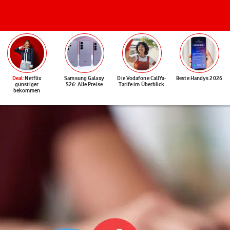
Deal
: Netflix
Samsung Galaxy
Die Vodafone CallYa-
Beste Handys 2026
günstiger
S26: Alle Preise
Tarife im Überblick
bekommen