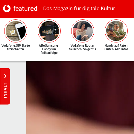
Das Magazin für digitale Kultur
Vodafone: SIM-Karte
Alle Samsung-
Vodafone-Router
Handy auf Raten
freischalten
Handys in
tauschen: So geht's
kaufen: Alle Infos
Reihenfolge
INHALT