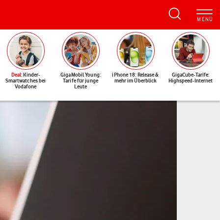
Deal
: Kinder-
GigaMobil Young:
iPhone 18: Release &
GigaCube-Tarife:
Smartwatches bei
Tarife für junge
mehr im Überblick
Highspeed-Internet
Vodafone
Leute