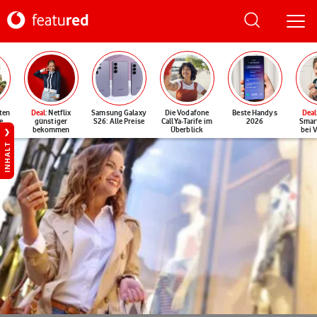
ten
Deal
: Netflix
Samsung Galaxy
Die Vodafone
Beste Handys
Deal
e
günstiger
S26: Alle Preise
CallYa-Tarife im
2026
Smar
bekommen
Überblick
bei 
INHALT