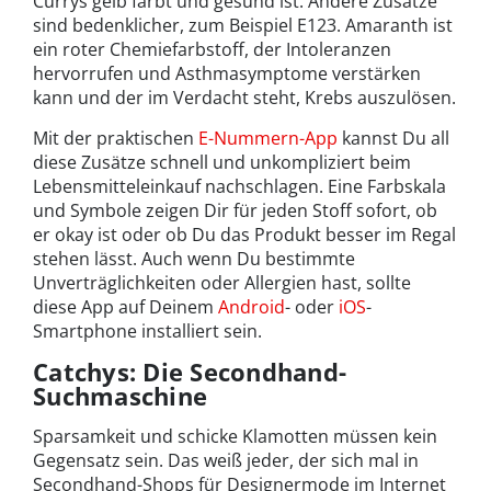
Currys gelb färbt und gesund ist. Andere Zusätze
sind bedenklicher, zum Beispiel E123. Amaranth ist
ein roter Chemiefarbstoff, der Intoleranzen
hervorrufen und Asthmasymptome verstärken
kann und der im Verdacht steht, Krebs auszulösen.
Mit der praktischen
E-Nummern-App
kannst Du all
diese Zusätze schnell und unkompliziert beim
Lebensmitteleinkauf nachschlagen. Eine Farbskala
und Symbole zeigen Dir für jeden Stoff sofort, ob
er okay ist oder ob Du das Produkt besser im Regal
stehen lässt. Auch wenn Du bestimmte
Unverträglichkeiten oder Allergien hast, sollte
diese App auf Deinem
Android
- oder
iOS
-
Smartphone installiert sein.
Catchys: Die Secondhand-
Suchmaschine
Sparsamkeit und schicke Klamotten müssen kein
Gegensatz sein. Das weiß jeder, der sich mal in
Secondhand-Shops für Designermode im Internet