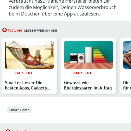
verbraucht hast. Manche Hersteller bieten Dir
zudem die Möglichkeit, Deinen Wasserverbrauch
beim Duschen über eine App auszulesen.
red
featu
LESEEMPFEHLUNGEN
DIGITAL LIFE
DIGITAL LIFE
Smartes Lesen: Die
Gewusst wie:
Die
besten Apps, Gadgets
Energiesparen im Alltag
für
und Tools für alle
Life
Bücher…
Smart-Home