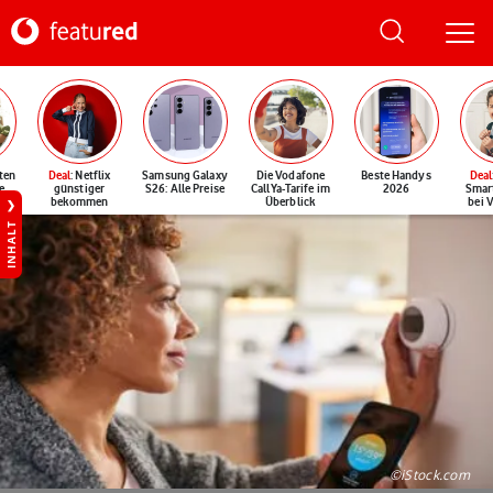
ten
Deal
: Netflix
Samsung Galaxy
Die Vodafone
Beste Handys
Deal
e
günstiger
S26: Alle Preise
CallYa-Tarife im
2026
Smar
bekommen
Überblick
bei 
INHALT
©iStock.com