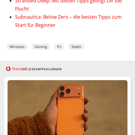
Stranded Deep: Mit diesen Tipps gelingt Dir die
Flucht
Subnautica: Below Zero – die besten Tipps zum
Start für Beginner
Windows
Gaming
Pc
Steam
red
featu
LESEEMPFEHLUNGEN