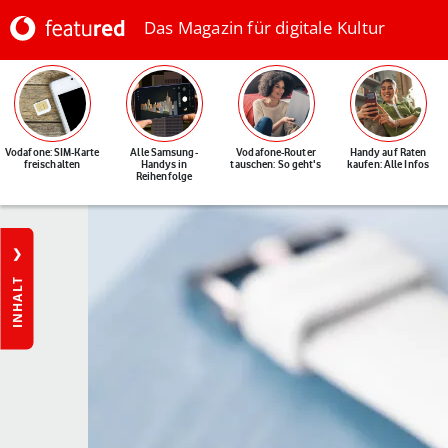
Das Magazin für digitale Kultur
Vodafone: SIM-Karte
Alle Samsung-
Vodafone-Router
Handy auf Raten
freischalten
Handys in
tauschen: So geht's
kaufen: Alle Infos
Reihenfolge
INHALT