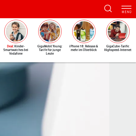
Deal
: Kinder-
GigaMobil Young:
iPhone 18: Release &
GigaCube-Tarife:
Smartwatches bei
Tarife für junge
mehr im Überblick
Highspeed-Internet
Vodafone
Leute