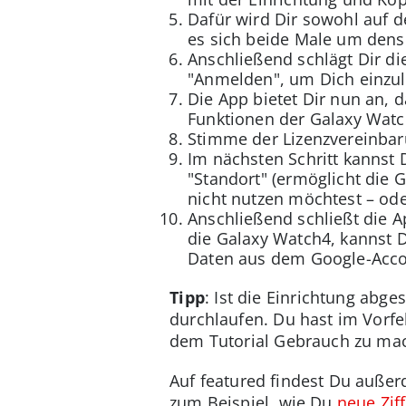
Dafür wird Dir sowohl auf d
es sich beide Male um dense
Anschließend schlägt Dir d
"Anmelden", um Dich einzul
Die App bietet Dir nun an, 
Funktionen der Galaxy Watch
Stimme der Lizenzvereinba
Im nächsten Schritt kannst 
"Standort" (ermöglicht die 
nicht nutzen möchtest – oder
Anschließend schließt die A
die Galaxy Watch4, kannst 
Daten aus dem Google-Accou
Tipp
: Ist die Einrichtung abg
durchlaufen. Du hast im Vorf
dem Tutorial Gebrauch zu mach
Auf featured findest Du außer
zum Beispiel, wie Du
neue Ziff