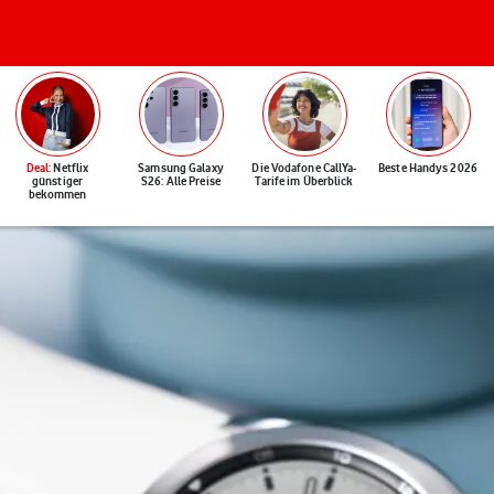
Deal
: Netflix
Samsung Galaxy
Die Vodafone CallYa-
Beste Handys 2026
günstiger
S26: Alle Preise
Tarife im Überblick
bekommen