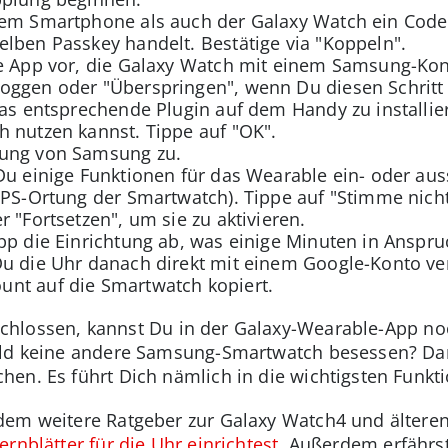
em Smartphone als auch der Galaxy Watch ein Code a
lben Passkey handelt. Bestätige via "Koppeln".
ie App vor, die Galaxy Watch mit einem Samsung-Kon
oggen oder "Überspringen", wenn Du diesen Schritt
das entsprechende Plugin auf dem Handy zu installie
 nutzen kannst. Tippe auf "OK".
rung von Samsung zu.
Du einige Funktionen für das Wearable ein- oder aus
GPS-Ortung der Smartwatch). Tippe auf "Stimme nich
 "Fortsetzen", um sie zu aktivieren.
pp die Einrichtung ab, was einige Minuten in Anspr
Du die Uhr danach direkt mit einem Google-Konto ve
nt auf die Smartwatch kopiert.
eschlossen, kannst Du in der Galaxy-Wearable-App noc
eld keine andere Samsung-Smartwatch besessen? Da
en. Es führt Dich nämlich in die wichtigsten Funkt
dem weitere Ratgeber zur Galaxy Watch4 und älteren
ernblätter für die Uhr einrichtest
. Außerdem erfährs