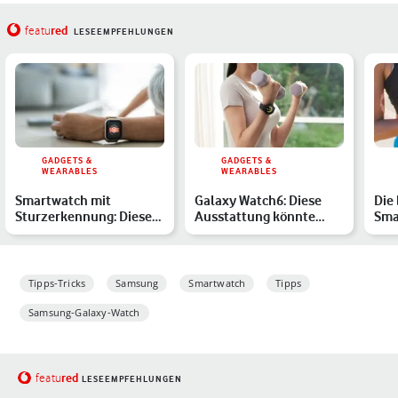
red
featu
LESEEMPFEHLUNGEN
GADGETS &
GADGETS &
WEARABLES
WEARABLES
Smartwatch mit
Galaxy Watch6: Diese
Die
Sturzerkennung: Diese
Ausstattung könnte
Sma
Modelle bieten das SOS-
Samsungs nächste
die
Featu…
Smartwat…
Du 
Tipps-Tricks
Samsung
Smartwatch
Tipps
Samsung-Galaxy-Watch
red
featu
LESEEMPFEHLUNGEN