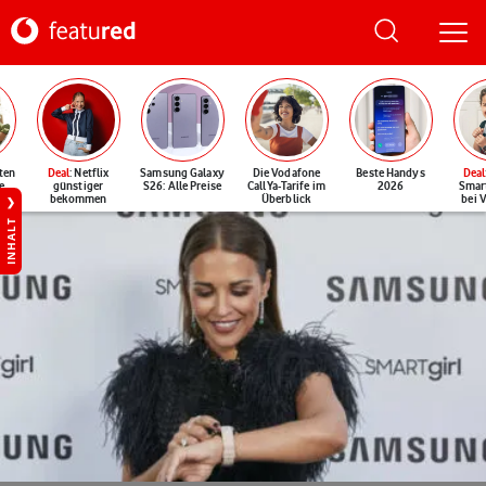
ten
Deal
: Netflix
Samsung Galaxy
Die Vodafone
Beste Handys
Deal
e
günstiger
S26: Alle Preise
CallYa-Tarife im
2026
Smar
bekommen
Überblick
bei 
INHALT