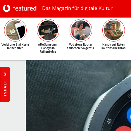
Das Magazin für digitale Kultur
Vodafone: SIM-Karte
Alle Samsung-
Vodafone-Router
Handy auf Raten
freischalten
Handys in
tauschen: So geht's
kaufen: Alle Infos
Reihenfolge
INHALT