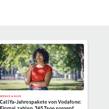
SERVICE & HILFE
CallYa-Jahrespakete von Vodafone:
Einmal zahlen, 365 Tage sorgenf…