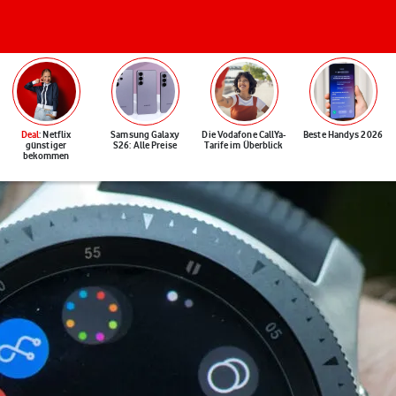
Deal
: Netflix
Samsung Galaxy
Die Vodafone CallYa-
Beste Handys 2026
günstiger
S26: Alle Preise
Tarife im Überblick
bekommen