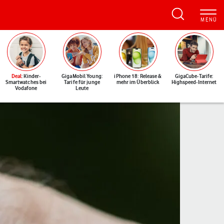
Deal
: Kinder-
GigaMobil Young:
iPhone 18: Release &
GigaCube-Tarife:
Smartwatches bei
Tarife für junge
mehr im Überblick
Highspeed-Internet
Vodafone
Leute