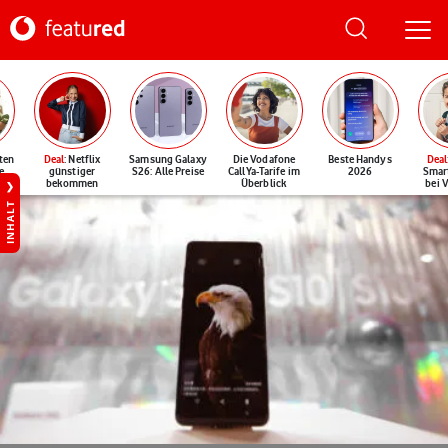
ten
Deal
: Netflix
Samsung Galaxy
Die Vodafone
Beste Handys
Deal
e
günstiger
S26: Alle Preise
CallYa-Tarife im
2026
Smar
bekommen
Überblick
bei 
INHALT