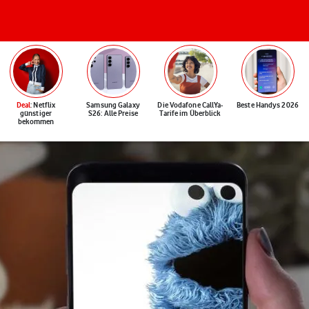
Deal
: Netflix
Samsung Galaxy
Die Vodafone CallYa-
Beste Handys 2026
günstiger
S26: Alle Preise
Tarife im Überblick
bekommen