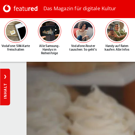
Das Magazin für digitale Kultur
Vodafone: SIM-Karte
Alle Samsung-
Vodafone-Router
Handy auf Raten
freischalten
Handys in
tauschen: So geht's
kaufen: Alle Infos
Reihenfolge
INHALT