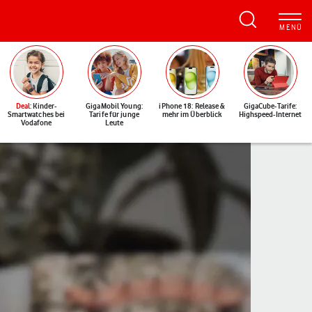
Deal
: Kinder-
GigaMobil Young:
iPhone 18: Release &
GigaCube-Tarife:
Smartwatches bei
Tarife für junge
mehr im Überblick
Highspeed-Internet
Vodafone
Leute