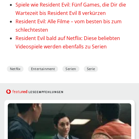
Spiele wie Resident Evil: Fünf Games, die Dir die
Wartezeit bis Resident Evil 8 verkürzen
Resident Evil: Alle Filme – vom besten bis zum
schlechtesten
Resident Evil bald auf Netflix: Diese beliebten
Videospiele werden ebenfalls zu Serien
Netflix
Entertainment
Serien
Serie
red
featu
LESEEMPFEHLUNGEN