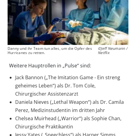
Danny und ihr Team tun alles, um die Opfer des
©Jeff Neumann /
Hurricanes zu retten.
Netflix
Weitere Hauptrollen in „Pulse“ sind:
Jack Bannon („The Imitation Game - Ein streng
geheimes Leben“) als Dr. Tom Cole,
Chirurgischer Assistenzarzt
Daniela Nieves („Lethal Weapon“) als Dr. Camila
Perez, Medizinstudentin im dritten Jahr
Chelsea Muirhead („Warrior“) als Sophie Chan,
Chirurgische Praktikantin
Jessy Yates („Speechless“) als Harper Simms,