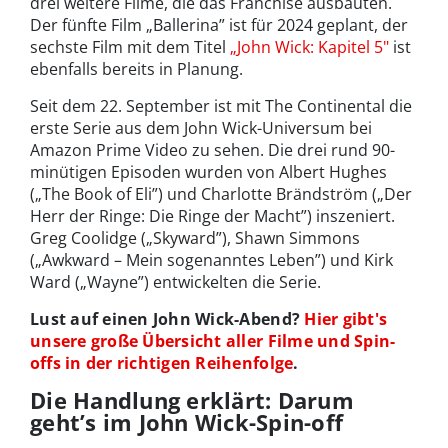
drei weitere Filme, die das Franchise ausbauten.
Der fünfte Film „Ballerina” ist für 2024 geplant, der
sechste Film mit dem Titel
„John Wick: Kapitel 5"
ist
ebenfalls bereits in Planung.
Seit dem 22. September ist mit The Continental die
erste Serie aus dem John Wick-Universum bei
Amazon Prime Video zu sehen. Die drei rund 90-
minütigen Episoden wurden von Albert Hughes
(„The Book of Eli”) und Charlotte Brändström („Der
Herr der Ringe: Die Ringe der Macht”) inszeniert.
Greg Coolidge („Skyward”), Shawn Simmons
(„Awkward – Mein sogenanntes Leben”) und Kirk
Ward („Wayne”) entwickelten die Serie.
Lust auf einen John Wick-Abend?
Hier gibt's
unsere große Übersicht aller Filme und Spin-
offs in der richtigen Reihenfolge
.
Die Handlung erklärt: Darum
geht’s im John Wick-Spin-off