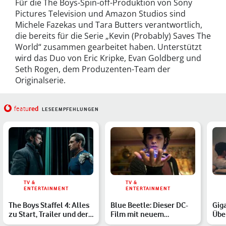
Für die The Boys-Spin-off-Produktion von Sony
Pictures Television und Amazon Studios sind
Michele Fazekas und Tara Butters verantwortlich,
die bereits für die Serie „Kevin (Probably) Saves The
World“ zusammen gearbeitet haben. Unterstützt
wird das Duo von Eric Kripke, Evan Goldberg und
Seth Rogen, dem Produzenten-Team der
Originalserie.
red
featu
LESEEMPFEHLUNGEN
TV &
TV &
ENTERTAINMENT
ENTERTAINMENT
The Boys Staffel 4: Alles
Blue Beetle: Dieser DC-
Gig
zu Start, Trailer und der
Film mit neuem
Über
möglichen Han…
Superhelden fliegt ins
pas