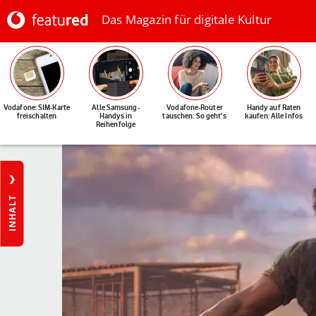
Das Magazin für digitale Kultur
Vodafone: SIM-Karte
Alle Samsung-
Vodafone-Router
Handy auf Raten
freischalten
Handys in
tauschen: So geht's
kaufen: Alle Infos
Reihenfolge
INHALT