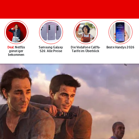
Deal
: Netflix
Samsung Galaxy
Die Vodafone CallYa-
Beste Handys 2026
günstiger
S26: Alle Preise
Tarife im Überblick
bekommen