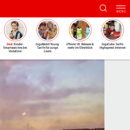
Deal
: Kinder-
GigaMobil Young:
iPhone 18: Release &
GigaCube-Tarife:
Smartwatches bei
Tarife für junge
mehr im Überblick
Highspeed-Internet
Vodafone
Leute