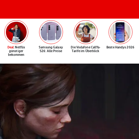
Deal
: Netflix
Samsung Galaxy
Die Vodafone CallYa-
Beste Handys 2026
günstiger
S26: Alle Preise
Tarife im Überblick
bekommen