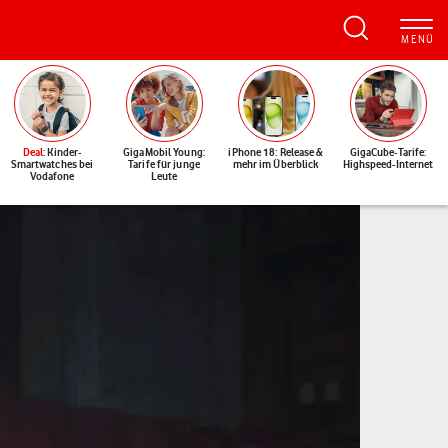
Deal
: Kinder-
GigaMobil Young:
iPhone 18: Release &
GigaCube-Tarife:
Smartwatches bei
Tarife für junge
mehr im Überblick
Highspeed-Internet
Vodafone
Leute