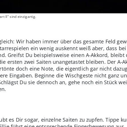
t II" sind einzigartig.
gleich: Wir haben immer über das gesamte Feld gewi
tarrespielen ein wenig auskennt weiß aber, dass bei
nd. Greifst Du beispielsweise einen A-Akkord, bleibt 
 ersten zwei Saiten unangetastet bleiben. Der A-Akk
rtönte doch eine Note, die eigentlich gar nicht dazug
re Eingaben. Beginne die Wischgeste nicht ganz u
. Schlägst Du sie dennoch an, gehe noch ein Stück we
en.
ubt es Dir sogar, einzelne Saiten zu zupfen. Tippe k
llie führt eine entsprechende Fingerbewegung aus.