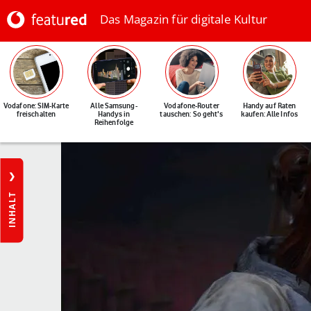
Das Magazin für digitale Kultur
Vodafone: SIM-Karte
Alle Samsung-
Vodafone-Router
Handy auf Raten
freischalten
Handys in
tauschen: So geht's
kaufen: Alle Infos
Reihenfolge
INHALT