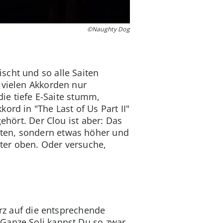
©Naughty Dog
scht und so alle Saiten
 vielen Akkorden nur
die tiefe E-Saite stumm,
ord in "The Last of Us Part II"
ehört. Der Clou ist aber: Das
nten, sondern etwas höher und
iter oben. Oder versuche,
urz auf die entsprechende
 Ganze Soli kannst Du so zwar