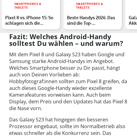
SMARTPHONES &
SMARTPHONES &
TABLETS
TABLETS
Pixel 8 vs. iPhone 15: So
Beste Handys 2026: Das
Gal
schlagen sich die
sind die Top-
Akk
Standardmodelle im Ve…
Smartphones des Jahres
Disp
Fazit: Welches Android-Handy
solltest Du wählen – und warum?
Mit dem Pixel 8 und Galaxy S23 haben Google und
Samsung starke Android-Handys im Angebot.
Welches Smartphone besser zu Dir passt, hängt
auch von Deinen Vorlieben ab:
Hobbyfotograf:innen sollten zum Pixel 8 greifen, da
auch dieses Google-Handy wieder exzellente
Kamerafeatures vorweisen kann. Auch beim
Display, dem Preis und den Updates hat das Pixel 8
die Nase vorn.
Das Galaxy S23 hat hingegen den besseren
Prozessor eingebaut, sollte im Normalbetrieb also
etwas schneller als die Konkurrenz sein. Das