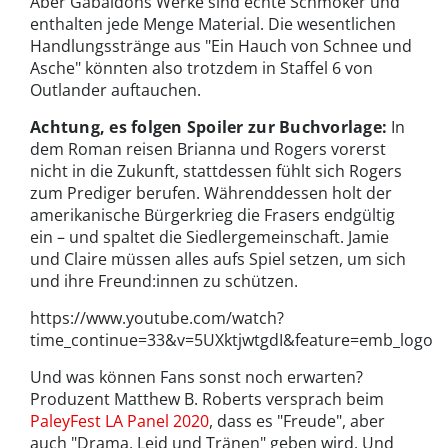
Aber Gabaldons Werke sind echte Schmöker und
enthalten jede Menge Material. Die wesentlichen
Handlungsstränge aus "Ein Hauch von Schnee und
Asche" könnten also trotzdem in Staffel 6 von
Outlander auftauchen.
Achtung, es folgen Spoiler zur Buchvorlage:
In
dem Roman reisen Brianna und Rogers vorerst
nicht in die Zukunft, stattdessen fühlt sich Rogers
zum Prediger berufen. Währenddessen holt der
amerikanische Bürgerkrieg die Frasers endgültig
ein – und spaltet die Siedlergemeinschaft. Jamie
und Claire müssen alles aufs Spiel setzen, um sich
und ihre Freund:innen zu schützen.
https://www.youtube.com/watch?
time_continue=33&v=5UXktjwtgdI&feature=emb_logo
Und was können Fans sonst noch erwarten?
Produzent Matthew B. Roberts versprach beim
PaleyFest LA Panel 2020
, dass es "Freude", aber
auch "Drama, Leid und Tränen" geben wird. Und