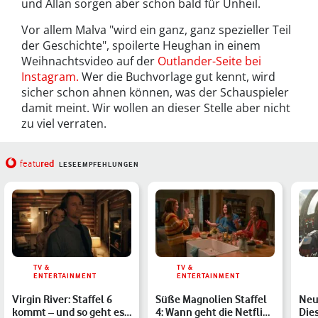
und Allan sorgen aber schon bald für Unheil.
Vor allem Malva "wird ein ganz, ganz spezieller Teil
der Geschichte", spoilerte Heughan in einem
Weihnachtsvideo auf der
Outlander-Seite bei
Instagram.
Wer die Buchvorlage gut kennt, wird
sicher schon ahnen können, was der Schauspieler
damit meint. Wir wollen an dieser Stelle aber nicht
zu viel verraten.
red
featu
LESEEMPFEHLUNGEN
TV &
TV &
ENTERTAINMENT
ENTERTAINMENT
Virgin River: Staffel 6
Süße Magnolien Staffel
Neu
kommt – und so geht es
4: Wann geht die Netflix-
Die