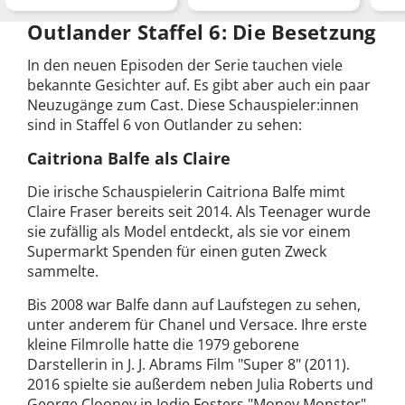
weiter
Soap endlich weit…
erw
Outlander Staffel 6: Die Besetzung
In den neuen Episoden der Serie tauchen viele
bekannte Gesichter auf. Es gibt aber auch ein paar
Neuzugänge zum Cast. Diese Schauspieler:innen
sind in Staffel 6 von Outlander zu sehen:
Caitriona Balfe als Claire
Die irische Schauspielerin Caitriona Balfe mimt
Claire Fraser bereits seit 2014. Als Teenager wurde
sie zufällig als Model entdeckt, als sie vor einem
Supermarkt Spenden für einen guten Zweck
sammelte.
Bis 2008 war Balfe dann auf Laufstegen zu sehen,
unter anderem für Chanel und Versace. Ihre erste
kleine Filmrolle hatte die 1979 geborene
Darstellerin in J. J. Abrams Film "Super 8" (2011).
2016 spielte sie außerdem neben Julia Roberts und
George Clooney in Jodie Fosters "Money Monster"