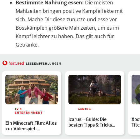
Bestimmte Nahrung essen:
Die meisten
Mahlzeiten bringen positive Kampfeffekte mit
sich. Mache Dir diese zunutze und esse vor
Bosskämpfen größere Mahlzeiten, um es im
Kampf leichter zu haben. Das gilt auch für
Getränke.
red
featu
LESEEMPFEHLUNGEN
TV &
GAMING
ENTERTAINMENT
Icarus – Guide: Die
Xbo
Ein Minecraft Film: Alles
besten Tipps & Tricks
Tite
zur Videospiel-
zum Survival-Game für
ver
Verfilmung mit Jason
A…
Mär
Mom…