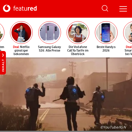
ten
Deal
: Netflix
Samsung Galaxy
Die Vodafone
Beste Handys
Deal
e
günstiger
S26: Alle Preise
CallYa-Tarife im
2026
Smar
bekommen
Überblick
bei 
INHALT
©YouTube/IGN