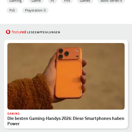
Gaming
Game
Pc
Ps4
Games
Xbox-Series-X
Ps5
Playstation-5
red
featu
LESEEMPFEHLUNGEN
GAMING
Die besten Gaming-Handys 2026: Diese Smartphones haben
Power