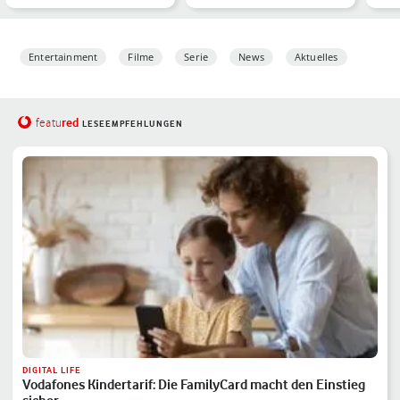
vergangenen Jahr – de…
„Fir
Entertainment
Filme
Serie
News
Aktuelles
red
featu
LESEEMPFEHLUNGEN
DIGITAL LIFE
Vodafones Kindertarif: Die FamilyCard macht den Einstieg