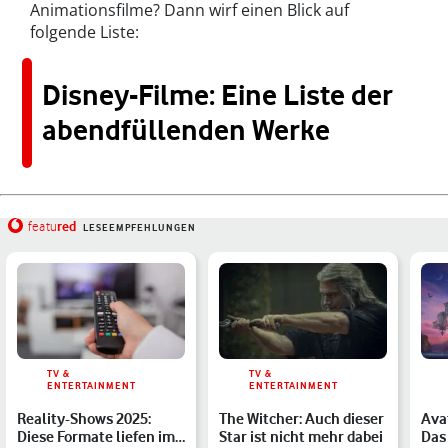
Animationsfilme? Dann wirf einen Blick auf
folgende Liste:
Disney-Filme: Eine Liste der
abendfüllenden Werke
red
featu
LESEEMPFEHLUNGEN
TV &
TV &
ENTERTAINMENT
ENTERTAINMENT
Reality-Shows 2025:
The Witcher: Auch dieser
Avat
Diese Formate liefen im
Star ist nicht mehr dabei
Das