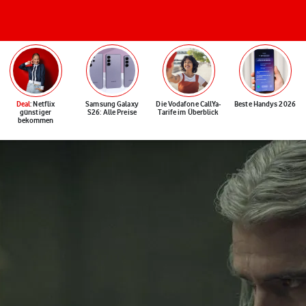
Deal
: Netflix
Samsung Galaxy
Die Vodafone CallYa-
Beste Handys 2026
günstiger
S26: Alle Preise
Tarife im Überblick
bekommen