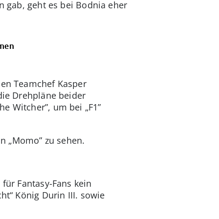
en gab, geht es bei Bodnia eher
mmen
 den Teamchef Kasper
 die Drehpläne beider
he Witcher”, um bei „F1”
von „Momo” zu sehen.
 für Fantasy-Fans kein
ht“ König Durin III. sowie