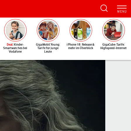
Deal
: Kinder-
GigaMobil Young:
iPhone 18: Release &
GigaCube-Tarife:
Smartwatches bei
Tarife für junge
mehr im Überblick
Highspeed-Internet
Vodafone
Leute