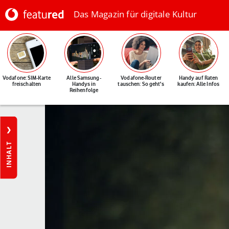
Das Magazin für digitale Kultur
Vodafone: SIM-Karte
Alle Samsung-
Vodafone-Router
Handy auf Raten
freischalten
Handys in
tauschen: So geht's
kaufen: Alle Infos
Reihenfolge
INHALT