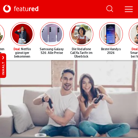
ten
Deal
: Netflix
Samsung Galaxy
Die Vodafone
Beste Handys
Deal
e
günstiger
S26: Alle Preise
CallYa-Tarife im
2026
Smar
bekommen
Überblick
bei 
INHALT