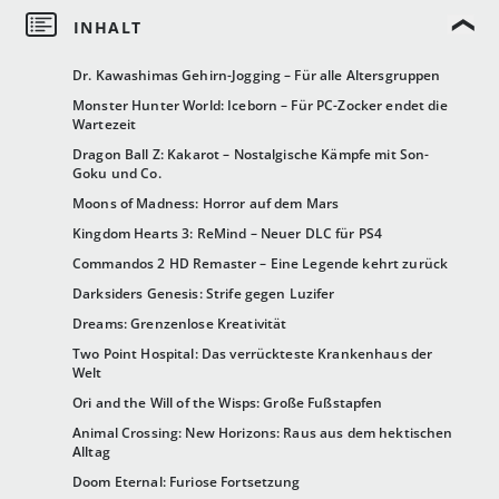
Dr. Kawashimas Gehirn-Jogging – Für alle Altersgruppen
Monster Hunter World: Iceborn – Für PC-Zocker endet die
Wartezeit
Dragon Ball Z: Kakarot – Nostalgische Kämpfe mit Son-
Goku und Co.
Moons of Madness: Horror auf dem Mars
Kingdom Hearts 3: ReMind – Neuer DLC für PS4
Commandos 2 HD Remaster – Eine Legende kehrt zurück
Darksiders Genesis: Strife gegen Luzifer
Dreams: Grenzenlose Kreativität
Two Point Hospital: Das verrückteste Krankenhaus der
Welt
Ori and the Will of the Wisps: Große Fußstapfen
Animal Crossing: New Horizons: Raus aus dem hektischen
Alltag
Doom Eternal: Furiose Fortsetzung