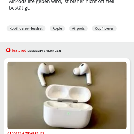
AirPods lite geben wird, ist bisher nicht offiziell
bestätigt.
Kopfhoerer-Headset
Apple
Airpods
Kopfhoerer
red
featu
LESEEMPFEHLUNGEN
GADGETS & WEARABLES