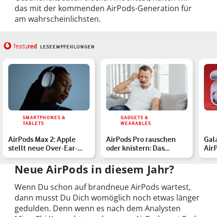
das mit der kommenden AirPods-Generation für
am wahrscheinlichsten.
red
featu
LESEEMPFEHLUNGEN
SMARTPHONES &
GADGETS &
TABLETS
WEARABLES
AirPods Max 2: Apple
AirPods Pro rauschen
Gal
stellt neue Over-Ear-
oder knistern: Das
AirP
Kopfhörer vor
kannst Du tun
unt
Neue AirPods in diesem Jahr?
Wenn Du schon auf brandneue AirPods wartest,
dann musst Du Dich womöglich noch etwas länger
gedulden. Denn wenn es nach dem Analysten