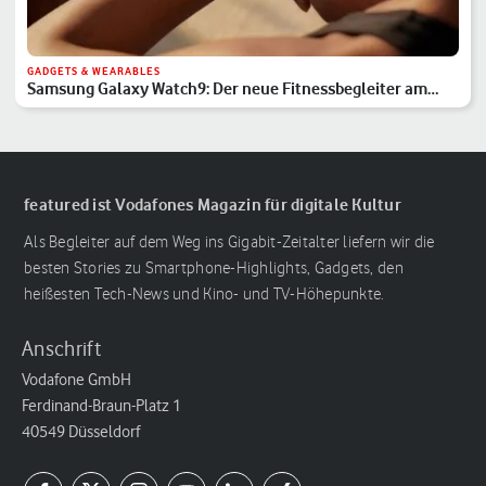
GADGETS & WEARABLES
Samsung Galaxy Watch9: Der neue Fitnessbegleiter am
Handgelenk
featured ist Vodafones Magazin für digitale Kultur
Als Begleiter auf dem Weg ins Gigabit-Zeitalter liefern wir die
besten Stories zu Smartphone-Highlights, Gadgets, den
heißesten Tech-News und Kino- und TV-Höhepunkte.
Anschrift
Vodafone GmbH
Ferdinand-Braun-Platz 1
40549 Düsseldorf