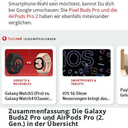
Smartphone-Wahl sein möchtest, kannst Du dich
bei Google umschauen: Die
Pixel Buds Pro und die
AirPods Pro 2
haben wir ebenfalls miteinander
verglichen.
red
featu
LESEEMPFEHLUNGEN
GADGETS &
SMARTPHONES &
WEARABLES
TABLETS
Pay
Galaxy Watch5 (Pro) vs.
iOS 16: Diese
Gel
Galaxy Watch4 (Classic):
Neuerungen bringt das
So hat Samsung s…
Update auf Dein iPhone
Zusammenfassung: Die Galaxy
Buds2 Pro und AirPods Pro (2.
Gen.) in der Übersicht