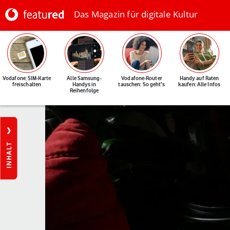
Das Magazin für digitale Kultur
Vodafone: SIM-Karte
Alle Samsung-
Vodafone-Router
Handy auf Raten
freischalten
Handys in
tauschen: So geht's
kaufen: Alle Infos
Reihenfolge
INHALT