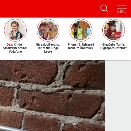
Deal
: Kinder-
GigaMobil Young:
iPhone 18: Release &
GigaCube-Tarife:
Smartwatches bei
Tarife für junge
mehr im Überblick
Highspeed-Internet
Vodafone
Leute