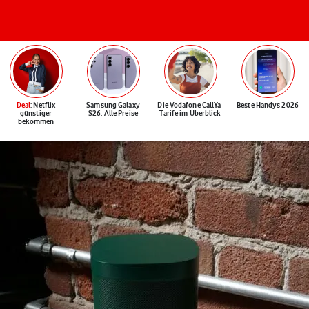
Deal
: Netflix
Samsung Galaxy
Die Vodafone CallYa-
Beste Handys 2026
günstiger
S26: Alle Preise
Tarife im Überblick
bekommen