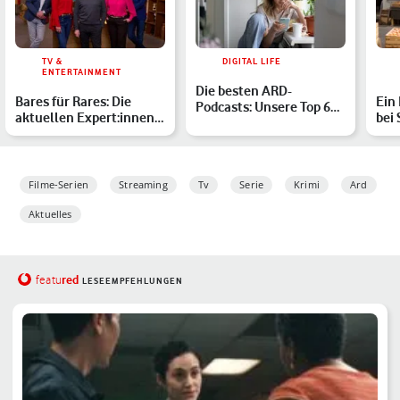
TV &
DIGITAL LIFE
ENTERTAINMENT
Die besten ARD-
Bares für Rares: Die
Ein
Podcasts: Unsere Top 6
aktuellen Expert:innen
bei 
von Crime bis
in der Übersicht
Sto
Kinderserien-…
Filme-Serien
Streaming
Tv
Serie
Krimi
Ard
Aktuelles
red
featu
LESEEMPFEHLUNGEN