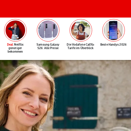
Deal
: Netflix
Samsung Galaxy
Die Vodafone CallYa-
Beste Handys 2026
günstiger
S26: Alle Preise
Tarife im Überblick
bekommen