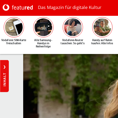
Das Magazin für digitale Kultur
Vodafone: SIM-Karte
Alle Samsung-
Vodafone-Router
Handy auf Raten
freischalten
Handys in
tauschen: So geht's
kaufen: Alle Infos
Reihenfolge
INHALT