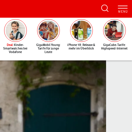
Deal
: Kinder-
GigaMobil Young:
iPhone 18: Release &
GigaCube-Tarife:
Smartwatches bei
Tarife für junge
mehr im Überblick
Highspeed-Internet
Vodafone
Leute