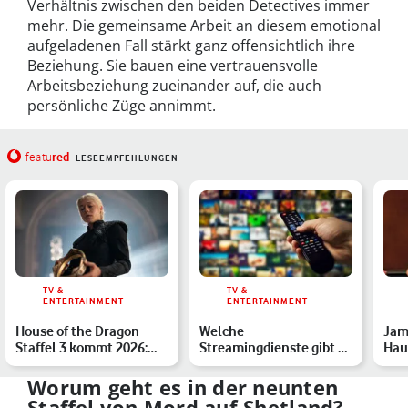
Verhältnis zwischen den beiden Detectives immer
mehr. Die gemeinsame Arbeit an diesem emotional
aufgeladenen Fall stärkt ganz offensichtlich ihre
Beziehung. Sie bauen eine vertrauensvolle
Arbeitsbeziehung zueinander auf, die auch
persönliche Züge annimmt.
red
featu
LESEEMPFEHLUNGEN
TV &
TV &
ENTERTAINMENT
ENTERTAINMENT
House of the Dragon
Welche
Jam
Staffel 3 kommt 2026:
Streamingdienste gibt es
Hau
Alles zu Start, Handlun…
in Deutschland? Die
Reg
große Übersic…
Worum geht es in der neunten
Staffel von Mord auf Shetland?