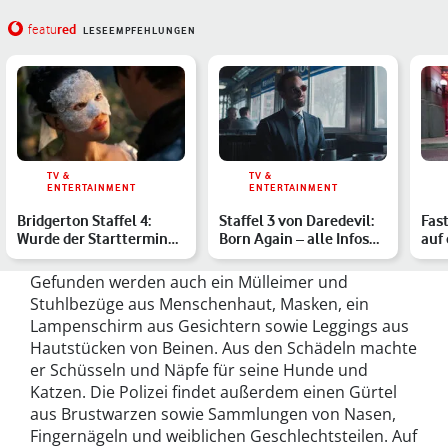
red
featu
LESEEMPFEHLUNGEN
TV &
TV &
ENTERTAINMENT
ENTERTAINMENT
Bridgerton Staffel 4:
Staffel 3 von Daredevil:
Fast
Wurde der Starttermin
Born Again – alle Infos
auf 
versehentlich geleakt…
im Überblick
End
Gefunden werden auch ein Mülleimer und
Stuhlbezüge aus Menschenhaut, Masken, ein
Lampenschirm aus Gesichtern sowie Leggings aus
Hautstücken von Beinen. Aus den Schädeln machte
er Schüsseln und Näpfe für seine Hunde und
Katzen. Die Polizei findet außerdem einen Gürtel
aus Brustwarzen sowie Sammlungen von Nasen,
Fingernägeln und weiblichen Geschlechtsteilen. Auf