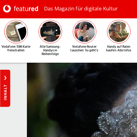
Das Magazin für digitale Kultur
Vodafone: SIM-Karte
Alle Samsung-
Vodafone-Router
Handy auf Raten
freischalten
Handys in
tauschen: So geht's
kaufen: Alle Infos
Reihenfolge
INHALT