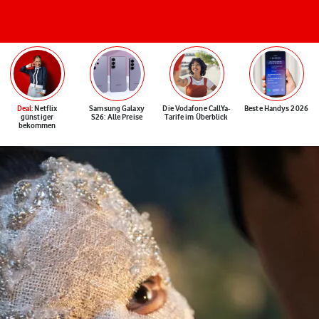
Deal
: Netflix
Samsung Galaxy
Die Vodafone CallYa-
Beste Handys 2026
günstiger
S26: Alle Preise
Tarife im Überblick
bekommen