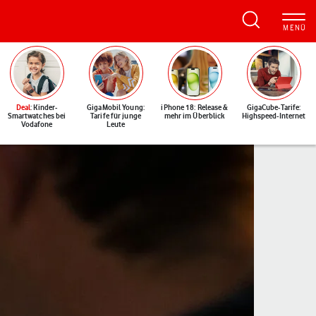
Deal
: Kinder-
GigaMobil Young:
iPhone 18: Release &
GigaCube-Tarife:
Smartwatches bei
Tarife für junge
mehr im Überblick
Highspeed-Internet
Vodafone
Leute