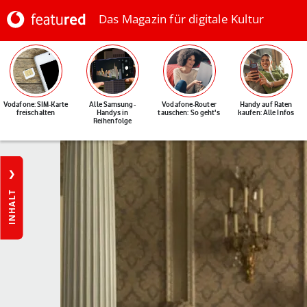
Das Magazin für digitale Kultur
Vodafone: SIM-Karte
Alle Samsung-
Vodafone-Router
Handy auf Raten
freischalten
Handys in
tauschen: So geht's
kaufen: Alle Infos
Reihenfolge
INHALT