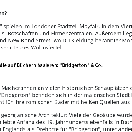
ht?
n" spielen im Londoner Stadtteil Mayfair. In dem Vie
s, Botschaften und Firmenzentralen. Außerdem lieg
und New Bond Street, wo Du Kleidung bekannter Mod
d sehr teures Wohnviertel.
, die auf Büchern basieren: "Bridgerton" & Co.
ie Macher:innen an vielen historischen Schauplätzen 
"Bridgerton" befinden sich in der malerischen Stadt
nt für ihre römischen Bäder mit heißen Quellen aus 
georgianische Architektur: Viele der Gebäude wurde
en lebte Anfang des 19. Jahrhunderts ebenfalls in Ba
 Englands als Drehorte für "Bridgerton", unter and