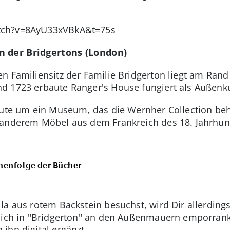
tch?v=8AyU33xVBkA&t=75s
n der Bridgertons (London)
n Familiensitz der Familie Bridgerton liegt am Ran
d 1723 erbaute Ranger's House fungiert als Außenku
eute um ein Museum, das die Wernher Collection beh
 anderem Möbel aus dem Frankreich des 18. Jahrhu
ihenfolge der Bücher
la aus rotem Backstein besuchst, wird Dir allerdings
sich in "Bridgerton" an den Außenmauern emporrankt,
ihn digital ergänzt.