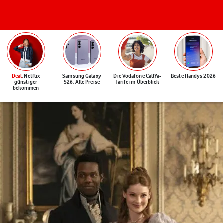
Deal
: Netflix
Samsung Galaxy
Die Vodafone CallYa-
Beste Handys 2026
günstiger
S26: Alle Preise
Tarife im Überblick
bekommen