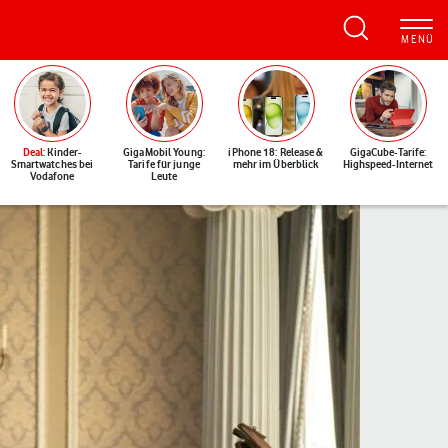
Deal
: Kinder-
GigaMobil Young:
iPhone 18: Release &
GigaCube-Tarife:
Smartwatches bei
Tarife für junge
mehr im Überblick
Highspeed-Internet
Vodafone
Leute