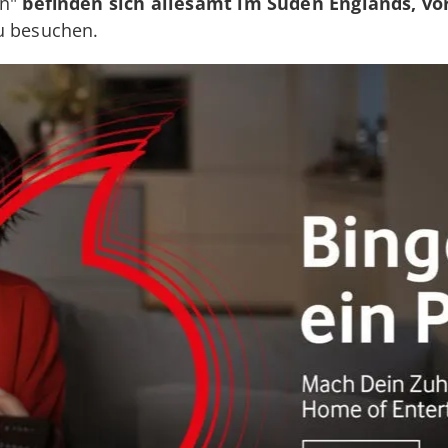
on"
befinden sich allesamt im Süden Englands, vo
u besuchen.