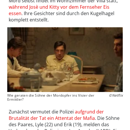
Mord selbst findet im Wohnzimmer der Villa statt,
während Josè und Kitty vor dem Fernseher Eis
essen
. Ihre Gesichter sind durch den Kugelhagel
komplett entstellt.
Wie geraten die Söhne der Mordopfer ins Visier der
©Netflix
Ermittler?
Zunächst vermutet die Polizei
aufgrund der
Brutalität der Tat ein Attentat der Mafia
. Die Söhne
des Paares, Lyle (22) und Erik (19), melden das