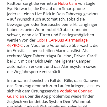
Radtour sorgt die vernetzte
Nubo Cam
von Eagle
Eye Networks, die Dir auf dem Smartphone
jederzeit einen Live-Blick in Dein Fahrzeug gewährt
– auf Wunsch auch automatisch, sobald sie
Bewegungen oder Geräusche bemerkt. Langfinger
haben es beim Wohnmobil 4.0 aber ohnehin
schwer, denn alle Türen und Einstiegsmöglichen
werden von der
Cobra CAN-Bus Alarmanlage
46PRO-C
von Vodafone Automotive überwacht, die
im Ernstfall einen schrillen Alarm auslöst. Als
rechtmäßiger Fahrer trägst Du eine „Driver- Card“
bei Dir, mit der Dich Dein intelligenter Camper
automatisch erkennt und das Alarmsystem sowie
die Wegfahrsperre entschärft.
Im unwahrscheinlichen Fall der Fälle, dass Ganoven
das Fahrzeug dennoch zum Laufen kriegen, lässt es
sich mit dem Ortungsservice
Vodafone Connex
Guardian
über die App problemlos wiederfinden.
Zugleich verbindet das System Dein Wohnmobil
per Mobilfunk mit Sicherheitszentralen in 44