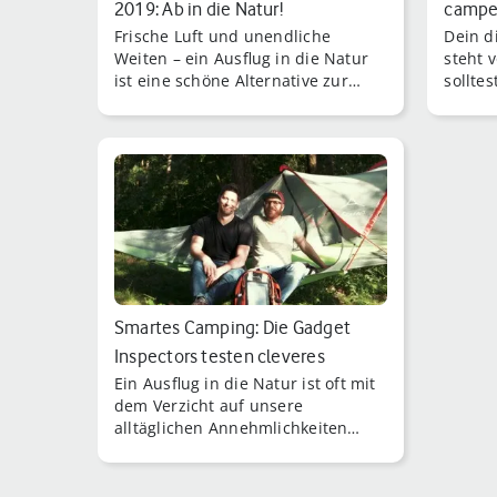
2019: Ab in die Natur!
campe
Frische Luft und unendliche
Dein d
Weiten – ein Ausflug in die Natur
steht v
ist eine schöne Alternative zur
solltes
Enge der Großstadt.
Blick 
und Ca
Smartes Camping: Die Gadget
Inspectors testen cleveres
Ein Ausflug in die Natur ist oft mit
Outdoor-Eq…
dem Verzicht auf unsere
alltäglichen Annehmlichkeiten
verbunden.