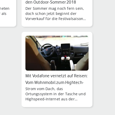
den Outdoor-Sommer 2018
gneten
Der Sommer mag noch fern sein,
 als
doch schon jetzt beginnt der
Vorverkauf für die Festivalsaison
2018 durch die Veranstalter.
Mit Vodafone vernetzt auf Reisen:
Vom Wohnmobil zum Hightech-
Strom vom Dach, das
Camp…
Ortungssystem in der Tasche und
Highspeed-Internet aus der
Steckdose: Vodafone hat sein PR-
Mobil zum vernetzten Hightech-
Cam [...]