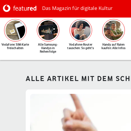
Das Magazin für digitale Kultur
Vodafone: SIM-Karte
Alle Samsung-
Vodafone-Router
Handy auf Raten
freischalten
Handys in
tauschen: So geht's
kaufen: Alle Infos
Reihenfolge
ALLE ARTIKEL MIT DEM SC