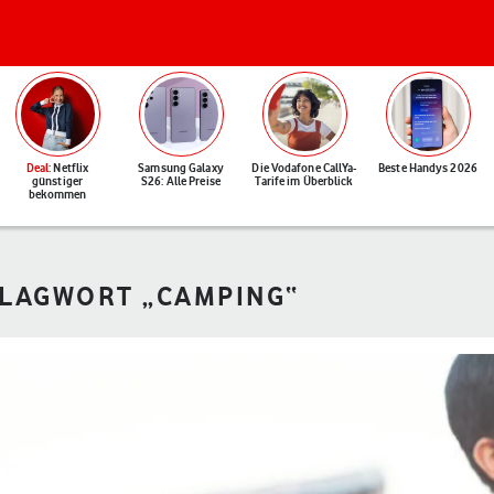
Deal
: Netflix
Samsung Galaxy
Die Vodafone CallYa-
Beste Handys 2026
günstiger
S26: Alle Preise
Tarife im Überblick
bekommen
HLAGWORT „CAMPING“