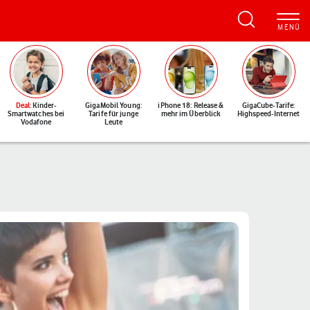
Deal
: Kinder-
GigaMobil Young:
iPhone 18: Release &
GigaCube-Tarife:
Smartwatches bei
Tarife für junge
mehr im Überblick
Highspeed-Internet
Vodafone
Leute