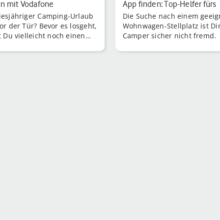
n mit Vodafone
App finden: Top-Helfer fürs
iesjähriger Camping-Urlaub
Die Suche nach einem geei
Campin…
or der Tür? Bevor es losgeht,
Wohnwagen-Stellplatz ist Dir
t Du vielleicht noch einen
Camper sicher nicht fremd.
auf Neuheiten der Camping-
ravaning-Szene werfen.