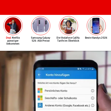
Deal
: Netflix
Samsung Galaxy
Die Vodafone CallYa-
Beste Handys 2026
günstiger
S26: Alle Preise
Tarife im Überblick
bekommen