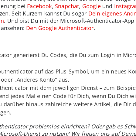
zierung bei
Facebook
,
Snapchat
,
Google
und
Instagr
tzen. Seit Kurzem kannst Du sogar
Dein eigenes And
en
. Und bist Du mit der Microsoft-Authenticator-App 
e ansehen:
Den Google Authenticator
.
ator generierst Du Codes, die Du zum Login in Micr
 Authenticator auf das Plus-Symbol, um ein neues Ko
 oder „Anderes Konto“ aus.
henticator mit dem jeweiligen Dienst – zum Beispie
ßend jedes Mal einen Code für Dich, wenn Du Dich w
darüber hinaus zahlreiche weitere Artikel, die Dir d
ngen.
henticator problemlos einrichten? Oder gab es Schw
crosoft-Dienst zu nutzen? Wir freuen uns auf Dein