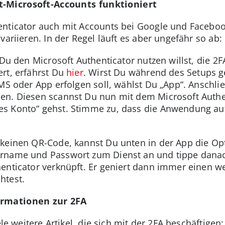
t-Microsoft-Accounts funktioniert
enticator auch mit Accounts bei Google und Facebo
variieren. In der Regel läuft es aber ungefähr so ab:
 Du den Microsoft Authenticator nutzen willst, die 2
rt, erfährst Du
hier
. Wirst Du während des Setups ge
SMS oder App erfolgen soll, wählst Du „App“. Anschl
en. Diesen scannst Du nun mit dem Microsoft Authe
s Konto“ gehst. Stimme zu, dass die Anwendung auf
 keinen QR-Code, kannst Du unten in der App die O
rname und Passwort zum Dienst an und tippe danac
enticator verknüpft. Er geniert dann immer einen w
htest.
ormationen zur 2FA
ele weitere Artikel, die sich mit der 2FA beschäftigen: