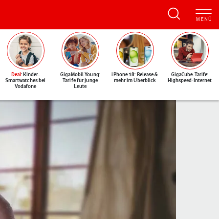
Deal
: Kinder-
GigaMobil Young:
iPhone 18: Release &
GigaCube-Tarife:
Smartwatches bei
Tarife für junge
mehr im Überblick
Highspeed-Internet
Vodafone
Leute