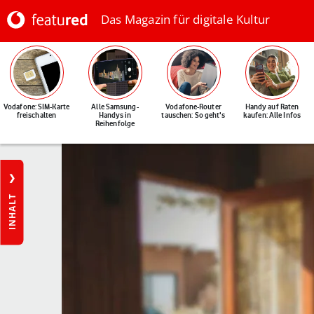
Das Magazin für digitale Kultur
Vodafone: SIM-Karte
Alle Samsung-
Vodafone-Router
Handy auf Raten
freischalten
Handys in
tauschen: So geht's
kaufen: Alle Infos
Reihenfolge
INHALT