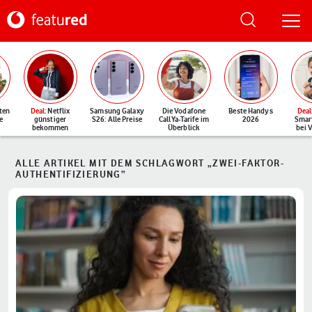
ten
Deal
: Netflix
Samsung Galaxy
Die Vodafone
Beste Handys
Deal
e
günstiger
S26: Alle Preise
CallYa-Tarife im
2026
Smar
bekommen
Überblick
bei 
ALLE ARTIKEL MIT DEM SCHLAGWORT „ZWEI-FAKTOR-
AUTHENTIFIZIERUNG“